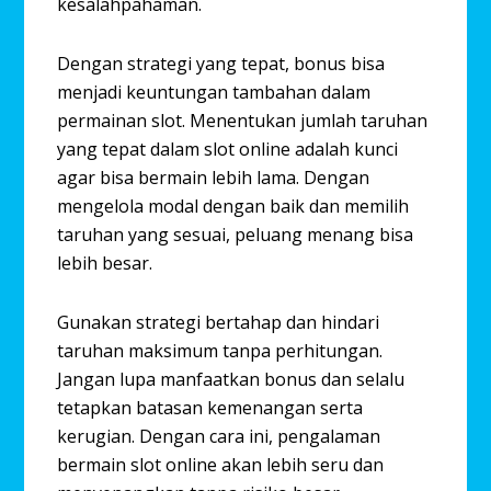
kesalahpahaman.
Dengan strategi yang tepat, bonus bisa
menjadi keuntungan tambahan dalam
permainan slot. Menentukan jumlah taruhan
yang tepat dalam slot online adalah kunci
agar bisa bermain lebih lama. Dengan
mengelola modal dengan baik dan memilih
taruhan yang sesuai, peluang menang bisa
lebih besar.
Gunakan strategi bertahap dan hindari
taruhan maksimum tanpa perhitungan.
Jangan lupa manfaatkan bonus dan selalu
tetapkan batasan kemenangan serta
kerugian. Dengan cara ini, pengalaman
bermain slot online akan lebih seru dan