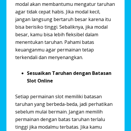
modal akan membantumu mengatur taruhan
agar tidak cepat habis. Jika modal kecil,
jangan langsung bertaruh besar karena itu
bisa berisiko tinggi. Sebaliknya, jika modal
besar, kamu bisa lebih fleksibel dalam
menentukan taruhan. Pahami batas
keuanganmu agar permainan tetap
terkendali dan menyenangkan.
Sesuaikan Taruhan dengan Batasan
Slot Online
Setiap permainan slot memiliki batasan
taruhan yang berbeda-beda, jadi perhatikan
sebelum mulai bermain. Jangan memilih
permainan dengan batas taruhan terlalu
tinggi jika modalmu terbatas. Jika kamu