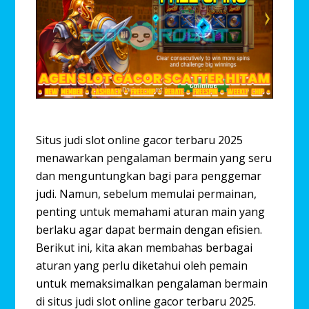
Situs judi slot online gacor terbaru 2025
menawarkan pengalaman bermain yang seru
dan menguntungkan bagi para penggemar
judi. Namun, sebelum memulai permainan,
penting untuk memahami aturan main yang
berlaku agar dapat bermain dengan efisien.
Berikut ini, kita akan membahas berbagai
aturan yang perlu diketahui oleh pemain
untuk memaksimalkan pengalaman bermain
di situs judi slot online gacor terbaru 2025.