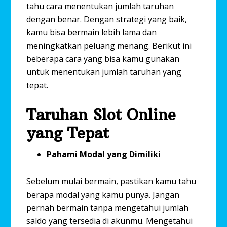
tahu cara menentukan jumlah taruhan
dengan benar. Dengan strategi yang baik,
kamu bisa bermain lebih lama dan
meningkatkan peluang menang. Berikut ini
beberapa cara yang bisa kamu gunakan
untuk menentukan jumlah taruhan yang
tepat.
Taruhan Slot Online
yang Tepat
Pahami Modal yang Dimiliki
Sebelum mulai bermain, pastikan kamu tahu
berapa modal yang kamu punya. Jangan
pernah bermain tanpa mengetahui jumlah
saldo yang tersedia di akunmu. Mengetahui