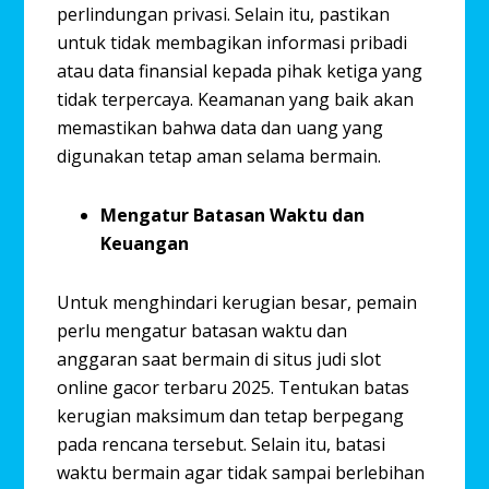
perlindungan privasi. Selain itu, pastikan
untuk tidak membagikan informasi pribadi
atau data finansial kepada pihak ketiga yang
tidak terpercaya. Keamanan yang baik akan
memastikan bahwa data dan uang yang
digunakan tetap aman selama bermain.
Mengatur Batasan Waktu dan
Keuangan
Untuk menghindari kerugian besar, pemain
perlu mengatur batasan waktu dan
anggaran saat bermain di situs judi slot
online gacor terbaru 2025. Tentukan batas
kerugian maksimum dan tetap berpegang
pada rencana tersebut. Selain itu, batasi
waktu bermain agar tidak sampai berlebihan