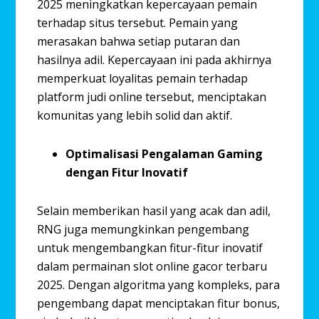
2025 meningkatkan kepercayaan pemain
terhadap situs tersebut. Pemain yang
merasakan bahwa setiap putaran dan
hasilnya adil. Kepercayaan ini pada akhirnya
memperkuat loyalitas pemain terhadap
platform judi online tersebut, menciptakan
komunitas yang lebih solid dan aktif.
Optimalisasi Pengalaman Gaming
dengan Fitur Inovatif
Selain memberikan hasil yang acak dan adil,
RNG juga memungkinkan pengembang
untuk mengembangkan fitur-fitur inovatif
dalam permainan slot online gacor terbaru
2025. Dengan algoritma yang kompleks, para
pengembang dapat menciptakan fitur bonus,