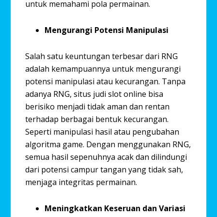
untuk memahami pola permainan.
Mengurangi Potensi Manipulasi
Salah satu keuntungan terbesar dari RNG
adalah kemampuannya untuk mengurangi
potensi manipulasi atau kecurangan. Tanpa
adanya RNG, situs judi slot online bisa
berisiko menjadi tidak aman dan rentan
terhadap berbagai bentuk kecurangan.
Seperti manipulasi hasil atau pengubahan
algoritma game. Dengan menggunakan RNG,
semua hasil sepenuhnya acak dan dilindungi
dari potensi campur tangan yang tidak sah,
menjaga integritas permainan.
Meningkatkan Keseruan dan Variasi