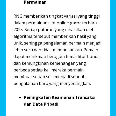
Permainan
RNG memberikan tingkat variasi yang tinggi
dalam permainan slot online gacor terbaru
2025. Setiap putaran yang dihasilkan oleh
algoritma tersebut memberikan hasil yang
unik, sehingga pengalaman bermain menjadi
lebih seru dan tidak membosankan. Pemain
dapat menikmati beragam tema, fitur bonus,
dan kemungkinan kemenangan yang
berbeda setiap kali mereka bermain,
membuat setiap sesi menjadi sebuah
pengalaman baru yang menyenangkan.
Peningkatan Keamanan Transaksi
dan Data Pribadi