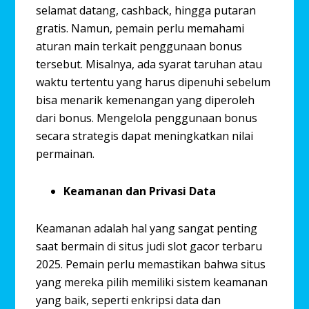
selamat datang, cashback, hingga putaran
gratis. Namun, pemain perlu memahami
aturan main terkait penggunaan bonus
tersebut. Misalnya, ada syarat taruhan atau
waktu tertentu yang harus dipenuhi sebelum
bisa menarik kemenangan yang diperoleh
dari bonus. Mengelola penggunaan bonus
secara strategis dapat meningkatkan nilai
permainan.
Keamanan dan Privasi Data
Keamanan adalah hal yang sangat penting
saat bermain di situs judi slot gacor terbaru
2025. Pemain perlu memastikan bahwa situs
yang mereka pilih memiliki sistem keamanan
yang baik, seperti enkripsi data dan