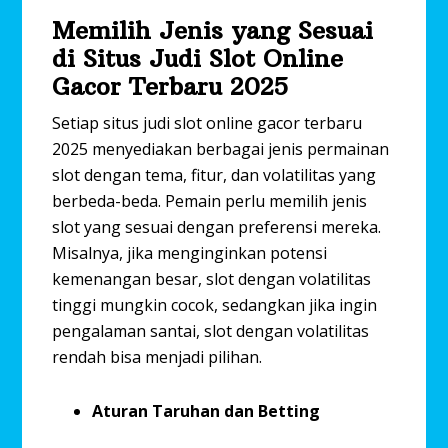
Memilih Jenis yang Sesuai
di Situs Judi Slot Online
Gacor Terbaru 2025
Setiap situs judi slot online gacor terbaru
2025 menyediakan berbagai jenis permainan
slot dengan tema, fitur, dan volatilitas yang
berbeda-beda. Pemain perlu memilih jenis
slot yang sesuai dengan preferensi mereka.
Misalnya, jika menginginkan potensi
kemenangan besar, slot dengan volatilitas
tinggi mungkin cocok, sedangkan jika ingin
pengalaman santai, slot dengan volatilitas
rendah bisa menjadi pilihan.
Aturan Taruhan dan Betting