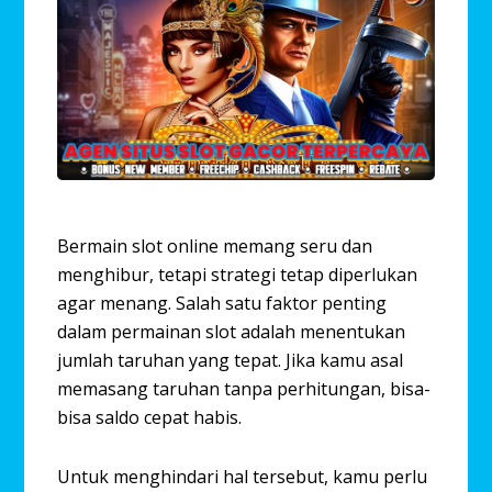
Bermain slot online memang seru dan
menghibur, tetapi strategi tetap diperlukan
agar menang. Salah satu faktor penting
dalam permainan slot adalah menentukan
jumlah taruhan yang tepat. Jika kamu asal
memasang taruhan tanpa perhitungan, bisa-
bisa saldo cepat habis.
Untuk menghindari hal tersebut, kamu perlu