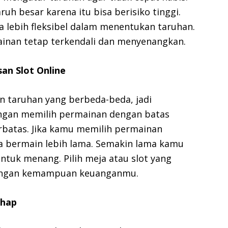
ruh besar karena itu bisa berisiko tinggi.
sa lebih fleksibel dalam menentukan taruhan.
inan tetap terkendali dan menyenangkan.
an Slot Online
n taruhan yang berbeda-beda, jadi
angan memilih permainan dengan batas
erbatas. Jika kamu memilih permainan
a bermain lebih lama. Semakin lama kamu
tuk menang. Pilih meja atau slot yang
dengan kemampuan keuanganmu.
ahap