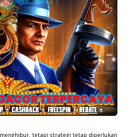
menghibur, tetapi strategi tetap diperlukan