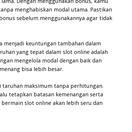
ih lama. Dengan menggunakan bonus, kamu
tanpa menghabiskan modal utama. Pastikan
bonus sebelum menggunakannya agar tidak
isa menjadi keuntungan tambahan dalam
ruhan yang tepat dalam slot online adalah
Dengan mengelola modal dengan baik dan
menang bisa lebih besar.
ri taruhan maksimum tanpa perhitungan.
lalu tetapkan batasan kemenangan serta
 bermain slot online akan lebih seru dan