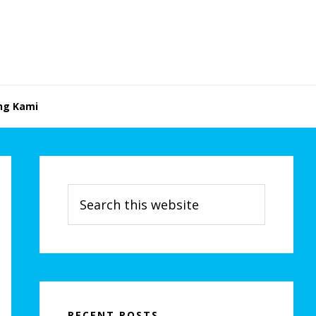
ng Kami
Primary
Sidebar
Search
this
website
RECENT POSTS