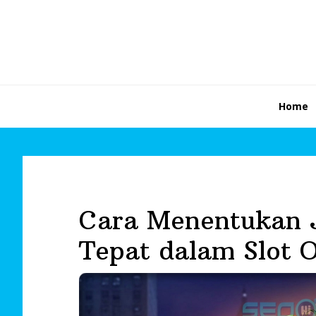
Skip
Skip
Skip
to
to
to
primary
main
primary
navigation
content
sidebar
Home
Cara Menentukan 
Tepat dalam Slot O