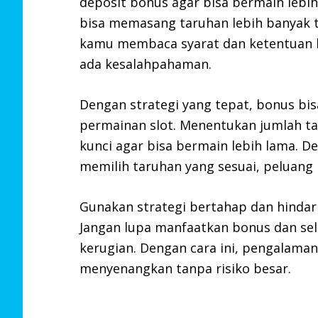
deposit bonus agar bisa bermain leb
bisa memasang taruhan lebih banyak 
kamu membaca syarat dan ketentuan 
ada kesalahpahaman.
Dengan strategi yang tepat, bonus b
permainan slot. Menentukan jumlah ta
kunci agar bisa bermain lebih lama. 
memilih taruhan yang sesuai, peluang 
Gunakan strategi bertahap dan hinda
Jangan lupa manfaatkan bonus dan se
kerugian. Dengan cara ini, pengalaman
menyenangkan tanpa risiko besar.