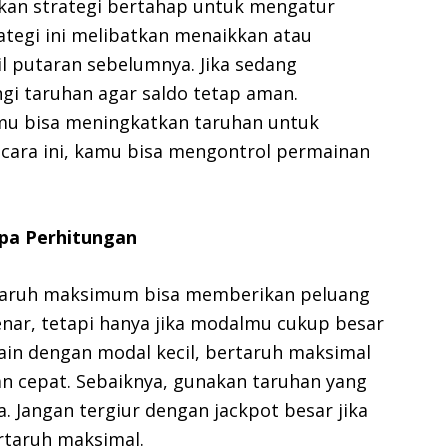
an strategi bertahap untuk mengatur
ategi ini melibatkan menaikkan atau
 putaran sebelumnya. Jika sedang
gi taruhan agar saldo tetap aman.
amu bisa meningkatkan taruhan untuk
ara ini, kamu bisa mengontrol permainan
pa Perhitungan
taruh maksimum bisa memberikan peluang
enar, tetapi hanya jika modalmu cukup besar
in dengan modal kecil, bertaruh maksimal
n cepat. Sebaiknya, gunakan taruhan yang
. Jangan tergiur dengan jackpot besar jika
rtaruh maksimal.