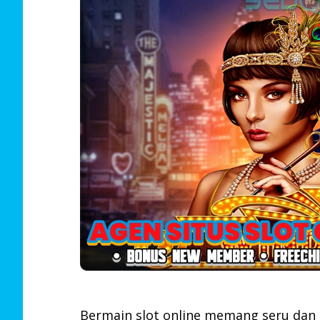
Bermain slot online memang seru dan 