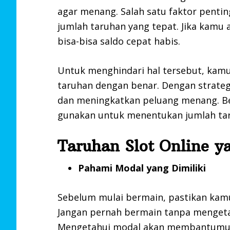
agar menang. Salah satu faktor penti
jumlah taruhan yang tepat. Jika kamu
bisa-bisa saldo cepat habis.
Untuk menghindari hal tersebut, kam
taruhan dengan benar. Dengan strateg
dan meningkatkan peluang menang. Ber
gunakan untuk menentukan jumlah tar
Taruhan Slot Online y
Pahami Modal yang Dimiliki
Sebelum mulai bermain, pastikan kam
Jangan pernah bermain tanpa mengetah
Mengetahui modal akan membantumu m