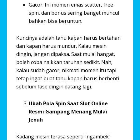
Gacor: Ini momen emas scatter, free
spin, dan bonus sering banget muncul
bahkan bisa beruntun.
Kuncinya adalah tahu kapan harus bertahan
dan kapan harus mundur. Kalau mesin
dingin, jangan dipaksa. Saat mulai hangat,
boleh coba naikkan taruhan sedikit. Nah,
kalau sudah gacor, nikmati momen itu tapi
tetap ingat buat tahu kapan harus berhenti
sebelum fase dingin datang lagi.
Ubah Pola Spin Saat Slot Online
Resmi Gampang Menang Mulai
Jenuh
Kadang mesin terasa seperti “ngambek”