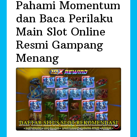
Pahami Momentum
dan Baca Perilaku
Main Slot Online
Resmi Gampang
Menang