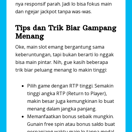
nya responsif parah. Jadi lo bisa fokus main
dan ngejar jackpot tanpa was-was.
Tips dan Trik Biar Gampang
Menang
Oke, main slot emang bergantung sama
keberuntungan, tapi bukan berarti lo nggak
bisa main pintar. Nih, gue kasih beberapa
trik biar peluang menang lo makin tinggi:
Pilih game dengan RTP tinggi. Semakin
tinggi angka RTP (Return to Player),
makin besar juga kemungkinan lo buat
menang dalam jangka panjang.
Memanfaatkan bonus sebaik mungkin.
Gunain free spin atau bonus saldo buat
perpanjang waktu main lo tanpa modal