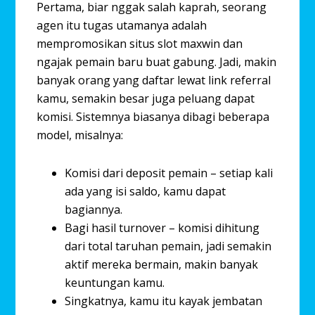
Pertama, biar nggak salah kaprah, seorang
agen itu tugas utamanya adalah
mempromosikan situs slot maxwin dan
ngajak pemain baru buat gabung. Jadi, makin
banyak orang yang daftar lewat link referral
kamu, semakin besar juga peluang dapat
komisi. Sistemnya biasanya dibagi beberapa
model, misalnya:
Komisi dari deposit pemain – setiap kali
ada yang isi saldo, kamu dapat
bagiannya.
Bagi hasil turnover – komisi dihitung
dari total taruhan pemain, jadi semakin
aktif mereka bermain, makin banyak
keuntungan kamu.
Singkatnya, kamu itu kayak jembatan