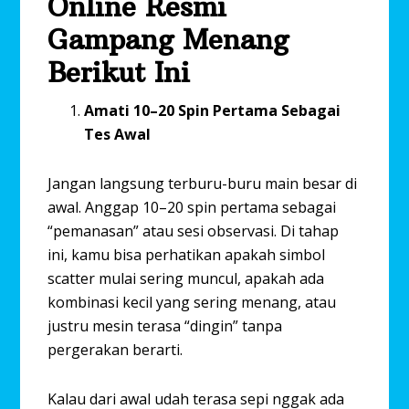
Online Resmi
Gampang Menang
Berikut Ini
Amati 10–20 Spin Pertama Sebagai
Tes Awal
Jangan langsung terburu-buru main besar di
awal. Anggap 10–20 spin pertama sebagai
“pemanasan” atau sesi observasi. Di tahap
ini, kamu bisa perhatikan apakah simbol
scatter mulai sering muncul, apakah ada
kombinasi kecil yang sering menang, atau
justru mesin terasa “dingin” tanpa
pergerakan berarti.
Kalau dari awal udah terasa sepi nggak ada