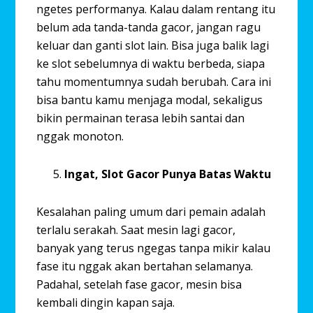
ngetes performanya. Kalau dalam rentang itu
belum ada tanda-tanda gacor, jangan ragu
keluar dan ganti slot lain. Bisa juga balik lagi
ke slot sebelumnya di waktu berbeda, siapa
tahu momentumnya sudah berubah. Cara ini
bisa bantu kamu menjaga modal, sekaligus
bikin permainan terasa lebih santai dan
nggak monoton.
Ingat, Slot Gacor Punya Batas Waktu
Kesalahan paling umum dari pemain adalah
terlalu serakah. Saat mesin lagi gacor,
banyak yang terus ngegas tanpa mikir kalau
fase itu nggak akan bertahan selamanya.
Padahal, setelah fase gacor, mesin bisa
kembali dingin kapan saja.