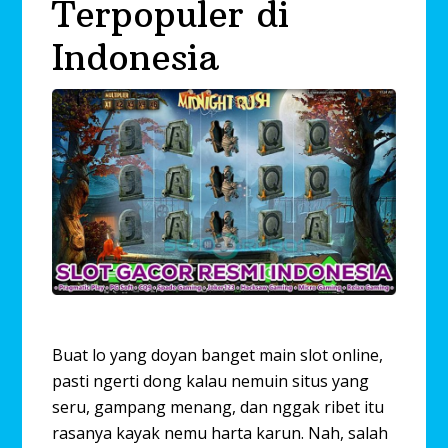
Terpopuler di
Indonesia
Buat lo yang doyan banget main slot online,
pasti ngerti dong kalau nemuin situs yang
seru, gampang menang, dan nggak ribet itu
rasanya kayak nemu harta karun. Nah, salah