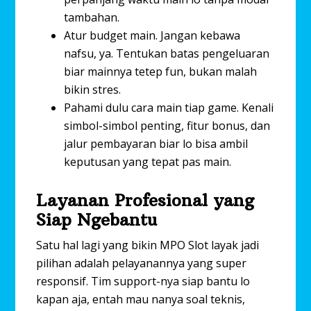
tambahan.
Atur budget main. Jangan kebawa
nafsu, ya. Tentukan batas pengeluaran
biar mainnya tetep fun, bukan malah
bikin stres.
Pahami dulu cara main tiap game. Kenali
simbol-simbol penting, fitur bonus, dan
jalur pembayaran biar lo bisa ambil
keputusan yang tepat pas main.
Layanan Profesional yang
Siap Ngebantu
Satu hal lagi yang bikin MPO Slot layak jadi
pilihan adalah pelayanannya yang super
responsif. Tim support-nya siap bantu lo
kapan aja, entah mau nanya soal teknis,