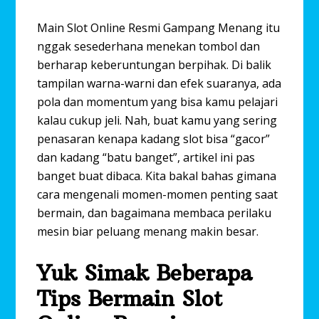
Main Slot Online Resmi Gampang Menang itu
nggak sesederhana menekan tombol dan
berharap keberuntungan berpihak. Di balik
tampilan warna-warni dan efek suaranya, ada
pola dan momentum yang bisa kamu pelajari
kalau cukup jeli.
Nah, buat kamu yang sering
penasaran kenapa kadang slot bisa “gacor”
dan kadang “batu banget”, artikel ini pas
banget buat dibaca. Kita bakal bahas gimana
cara mengenali momen-momen penting saat
bermain, dan bagaimana membaca perilaku
mesin biar peluang menang makin besar.
Yuk Simak Beberapa
Tips Bermain Slot