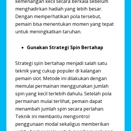
kemenangan kecil secara berkala sebelum
menghadirkan hadiah yang lebih besar.
Dengan memperhatikan pola tersebut,
pemain bisa menentukan momen yang tepat
untuk meningkatkan taruhan.
Gunakan Strategi Spin Bertahap
Strategi spin bertahap menjadi salah satu
teknik yang cukup populer di kalangan
pemain slot. Metode ini dilakukan dengan
memulai permainan menggunakan jumlah
spin yang kecil terlebih dahulu. Setelah pola
permainan mulai terlihat, pemain dapat
menambah jumlah spin secara perlahan.
Teknik ini membantu mengontrol
penggunaan modal sekaligus memberikan