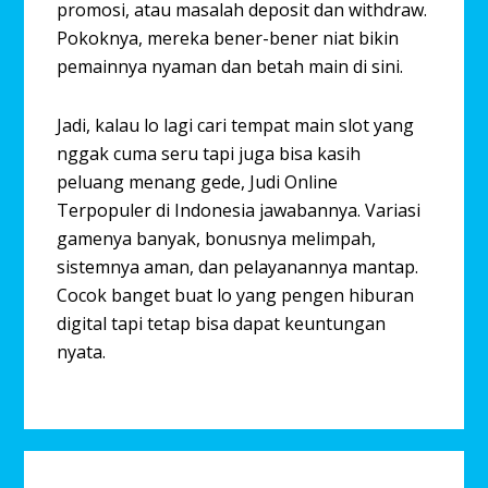
promosi, atau masalah deposit dan withdraw.
Pokoknya, mereka bener-bener niat bikin
pemainnya nyaman dan betah main di sini.
Jadi, kalau lo lagi cari tempat main slot yang
nggak cuma seru tapi juga bisa kasih
peluang menang gede, Judi Online
Terpopuler di Indonesia jawabannya. Variasi
gamenya banyak, bonusnya melimpah,
sistemnya aman, dan pelayanannya mantap.
Cocok banget buat lo yang pengen hiburan
digital tapi tetap bisa dapat keuntungan
nyata.