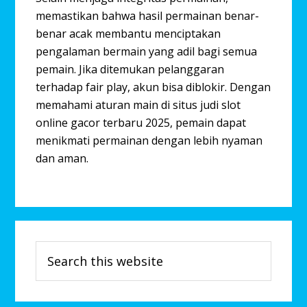
memastikan bahwa hasil permainan benar-
benar acak membantu menciptakan
pengalaman bermain yang adil bagi semua
pemain. Jika ditemukan pelanggaran
terhadap fair play, akun bisa diblokir. Dengan
memahami aturan main di situs judi slot
online gacor terbaru 2025, pemain dapat
menikmati permainan dengan lebih nyaman
dan aman.
Primary
Search
Sidebar
this
website