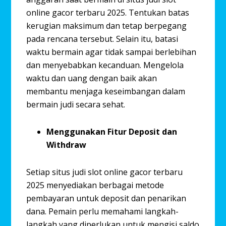
online gacor terbaru 2025. Tentukan batas
kerugian maksimum dan tetap berpegang
pada rencana tersebut. Selain itu, batasi
waktu bermain agar tidak sampai berlebihan
dan menyebabkan kecanduan. Mengelola
waktu dan uang dengan baik akan
membantu menjaga keseimbangan dalam
bermain judi secara sehat.
Menggunakan Fitur Deposit dan
Withdraw
Setiap situs judi slot online gacor terbaru
2025 menyediakan berbagai metode
pembayaran untuk deposit dan penarikan
dana. Pemain perlu memahami langkah-
langkah yang diperlukan untuk mengisi saldo