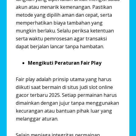
akun atau menarik kemenangan. Pastikan
metode yang dipilih aman dan cepat, serta
memperhatikan biaya tambahan yang
mungkin berlaku. Selalu periksa ketentuan
serta waktu pemrosesan agar transaksi
dapat berjalan lancar tanpa hambatan.
Mengikuti Peraturan Fair Play
Fair play adalah prinsip utama yang harus
diikuti saat bermain di situs judi slot online
gacor terbaru 2025. Setiap permainan harus
dimainkan dengan jujur tanpa menggunakan
kecurangan atau bantuan pihak luar yang
melanggar aturan.
Selain menjaga integritas permainan,