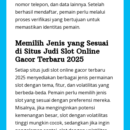
nomor telepon, dan data lainnya. Setelah
berhasil mendaftar, pemain perlu melalui
proses verifikasi yang bertujuan untuk
memastikan identitas pemain.
Memilih Jenis yang Sesuai
di Situs Judi Slot Online
Gacor Terbaru 2025
Setiap situs judi slot online gacor terbaru
2025 menyediakan berbagai jenis permainan
slot dengan tema, fitur, dan volatilitas yang
berbeda-beda. Pemain perlu memilih jenis
slot yang sesuai dengan preferensi mereka.
Misalnya, jika menginginkan potensi
kemenangan besar, slot dengan volatilitas
tinggi mungkin cocok, sedangkan jika ingin