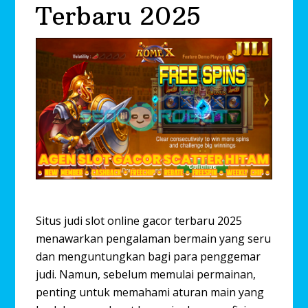
Terbaru 2025
Situs judi slot online gacor terbaru 2025
menawarkan pengalaman bermain yang seru
dan menguntungkan bagi para penggemar
judi. Namun, sebelum memulai permainan,
penting untuk memahami aturan main yang