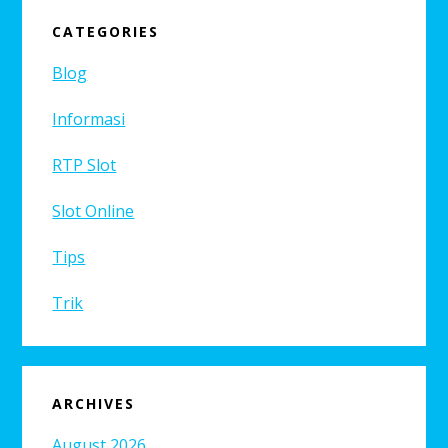
CATEGORIES
Blog
Informasi
RTP Slot
Slot Online
Tips
Trik
ARCHIVES
August 2026