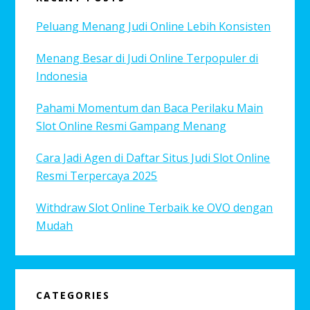
Peluang Menang Judi Online Lebih Konsisten
Menang Besar di Judi Online Terpopuler di
Indonesia
Pahami Momentum dan Baca Perilaku Main
Slot Online Resmi Gampang Menang
Cara Jadi Agen di Daftar Situs Judi Slot Online
Resmi Terpercaya 2025
Withdraw Slot Online Terbaik ke OVO dengan
Mudah
CATEGORIES