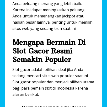
Anda peluang menang yang lebih baik.
Karena ini dapat meningkatkan peluang
Anda untuk memenangkan jackpot atau
hadiah besar lainnya, penting untuk memilih
situs web yang sedang tren saat ini.
Mengapa Bermain Di
Slot Gacor Resmi
Semakin Populer
Slot gacor adalah pilihan ideal jika Anda
sedang mencari situs web populer saat ini.
Slot gacor populer dan menjadi pilihan utama
bagi para pemain slot di Indonesia karena
alasan berikut: