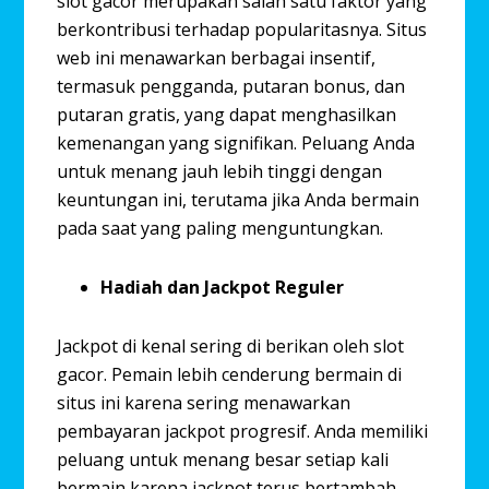
slot gacor merupakan salah satu faktor yang
berkontribusi terhadap popularitasnya. Situs
web ini menawarkan berbagai insentif,
termasuk pengganda, putaran bonus, dan
putaran gratis, yang dapat menghasilkan
kemenangan yang signifikan. Peluang Anda
untuk menang jauh lebih tinggi dengan
keuntungan ini, terutama jika Anda bermain
pada saat yang paling menguntungkan.
Hadiah dan Jackpot Reguler
Jackpot di kenal sering di berikan oleh slot
gacor. Pemain lebih cenderung bermain di
situs ini karena sering menawarkan
pembayaran jackpot progresif. Anda memiliki
peluang untuk menang besar setiap kali
bermain karena jackpot terus bertambah