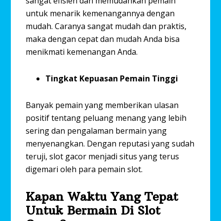
sangat efisien dan memudahkan pemain
untuk menarik kemenangannya dengan
mudah. ​​Caranya sangat mudah dan praktis,
maka dengan cepat dan mudah Anda bisa
menikmati kemenangan Anda.
Tingkat Kepuasan Pemain Tinggi
Banyak pemain yang memberikan ulasan
positif tentang peluang menang yang lebih
sering dan pengalaman bermain yang
menyenangkan. Dengan reputasi yang sudah
teruji, slot gacor menjadi situs yang terus
digemari oleh para pemain slot.
Kapan Waktu Yang Tepat
Untuk Bermain Di Slot