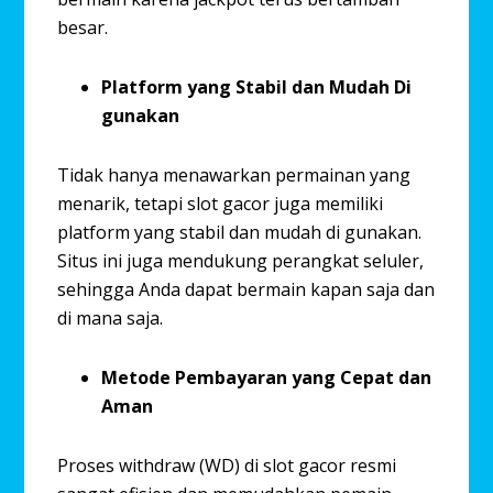
besar.
Platform yang Stabil dan Mudah Di
gunakan
Tidak hanya menawarkan permainan yang
menarik, tetapi slot gacor juga memiliki
platform yang stabil dan mudah di gunakan.
Situs ini juga mendukung perangkat seluler,
sehingga Anda dapat bermain kapan saja dan
di mana saja.
Metode Pembayaran yang Cepat dan
Aman
Proses withdraw (WD) di slot gacor resmi