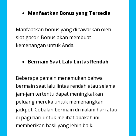
Manfaatkan Bonus yang Tersedia
Manfaatkan bonus yang di tawarkan oleh
slot gacor. Bonus akan membuat
kemenangan untuk Anda.
Bermain Saat Lalu Lintas Rendah
Beberapa pemain menemukan bahwa
bermain saat lalu lintas rendah atau selama
jam-jam tertentu dapat meningkatkan
peluang mereka untuk memenangkan
jackpot. Cobalah bermain di malam hari atau
di pagi hari untuk melihat apakah ini
memberikan hasil yang lebih baik.