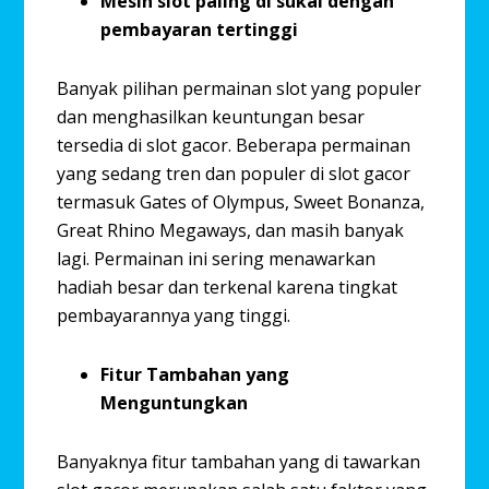
Mesin slot paling di sukai dengan
pembayaran tertinggi
Banyak pilihan permainan slot yang populer
dan menghasilkan keuntungan besar
tersedia di slot gacor. Beberapa permainan
yang sedang tren dan populer di slot gacor
termasuk Gates of Olympus, Sweet Bonanza,
Great Rhino Megaways, dan masih banyak
lagi. Permainan ini sering menawarkan
hadiah besar dan terkenal karena tingkat
pembayarannya yang tinggi.
Fitur Tambahan yang
Menguntungkan
Banyaknya fitur tambahan yang di tawarkan