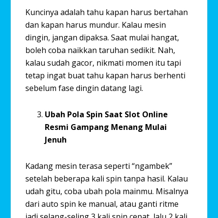
Kuncinya adalah tahu kapan harus bertahan
dan kapan harus mundur. Kalau mesin
dingin, jangan dipaksa. Saat mulai hangat,
boleh coba naikkan taruhan sedikit. Nah,
kalau sudah gacor, nikmati momen itu tapi
tetap ingat buat tahu kapan harus berhenti
sebelum fase dingin datang lagi.
Ubah Pola Spin Saat Slot Online
Resmi Gampang Menang Mulai
Jenuh
Kadang mesin terasa seperti “ngambek”
setelah beberapa kali spin tanpa hasil. Kalau
udah gitu, coba ubah pola mainmu. Misalnya
dari auto spin ke manual, atau ganti ritme
jadi selang-seling 3 kali spin cepat, lalu 2 kali