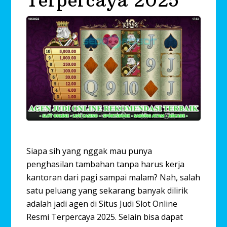
Terpercaya 2025
Siapa sih yang nggak mau punya
penghasilan tambahan tanpa harus kerja
kantoran dari pagi sampai malam? Nah, salah
satu peluang yang sekarang banyak dilirik
adalah jadi agen di Situs Judi Slot Online
Resmi Terpercaya 2025.
Selain bisa dapat