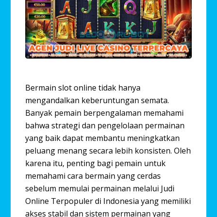
Bermain slot online tidak hanya
mengandalkan keberuntungan semata.
Banyak pemain berpengalaman memahami
bahwa strategi dan pengelolaan permainan
yang baik dapat membantu meningkatkan
peluang menang secara lebih konsisten. Oleh
karena itu, penting bagi pemain untuk
memahami cara bermain yang cerdas
sebelum memulai permainan melalui Judi
Online Terpopuler di Indonesia yang memiliki
akses stabil dan sistem permainan yang