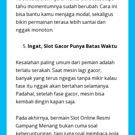
tahu momentumnya sudah berubah. Cara ini
bisa bantu kamu menjaga modal, sekaligus
bikin permainan terasa lebih santai dan
nggak monoton.
Ingat, Slot Gacor Punya Batas Waktu
Kesalahan paling umum dari pemain adalah
terlalu serakah. Saat mesin lagi gacor,
banyak yang terus ngegas tanpa mikir kalau
fase itu nggak akan bertahan selamanya.
Padahal, setelah fase gacor, mesin bisa
kembali dingin kapan saja.
Pada akhirnya, bermain Slot Online Resmi
Gampang Menang bukan cuma soal
keberuntungan, tapi juga soal membaca pola