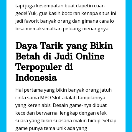
tapi juga kesempatan buat dapetin cuan
gede! Yuk, gue kasih bocoran kenapa situs ini
jadi favorit banyak orang dan gimana cara lo
bisa memaksimalkan peluang menangnya.
Daya Tarik yang Bikin
Betah di Judi Online
Terpopuler di
Indonesia
Hal pertama yang bikin banyak orang jatuh
cinta sama MPO Slot adalah tampilannya
yang keren abis. Desain game-nya dibuat
kece dan berwarna, lengkap dengan efek
suara yang bikin suasana makin hidup. Setiap
game punya tema unik ada yang