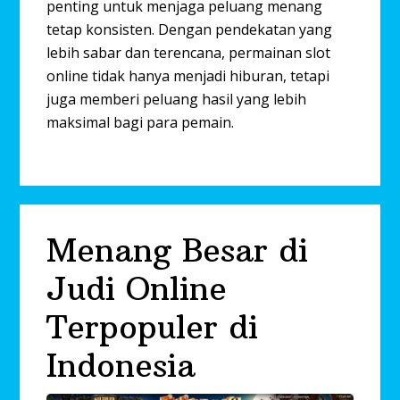
penting untuk menjaga peluang menang
tetap konsisten. Dengan pendekatan yang
lebih sabar dan terencana, permainan slot
online tidak hanya menjadi hiburan, tetapi
juga memberi peluang hasil yang lebih
maksimal bagi para pemain.
Menang Besar di
Judi Online
Terpopuler di
Indonesia