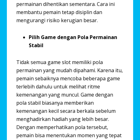
permainan dihentikan sementara. Cara ini
membantu pemain tetap disiplin dan
mengurangi risiko kerugian besar.
Pilih Game dengan Pola Permainan
Stabil
Tidak semua game slot memiliki pola
permainan yang mudah dipahami. Karena itu,
pemain sebaiknya mencoba beberapa game
terlebih dahulu untuk melihat ritme
kemenangan yang muncul. Game dengan
pola stabil biasanya memberikan
kemenangan kecil secara berkala sebelum
menghadirkan hadiah yang lebih besar.
Dengan memperhatikan pola tersebut,
pemain bisa menentukan momen yang tepat