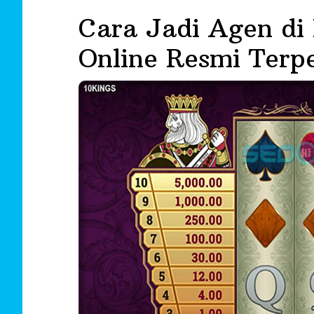
Cara Jadi Agen di 
Online Resmi Terp