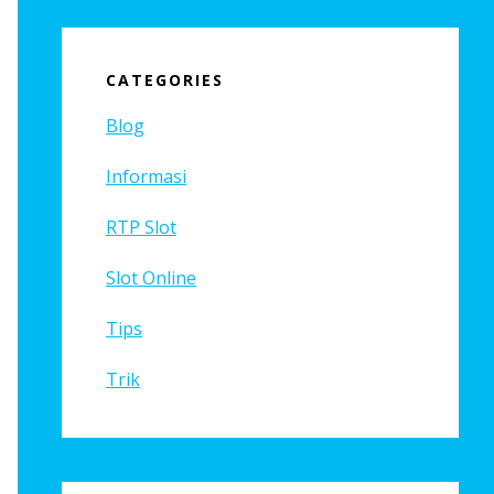
CATEGORIES
Blog
Informasi
RTP Slot
Slot Online
Tips
Trik