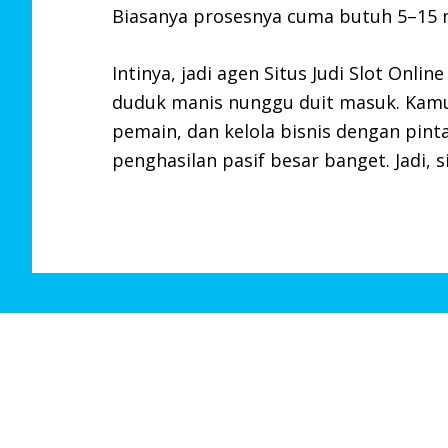
Biasanya prosesnya cuma butuh 5–15 m
Intinya, jadi agen Situs Judi Slot Onl
duduk manis nunggu duit masuk. Kamu
pemain, dan kelola bisnis dengan pintar
penghasilan pasif besar banget. Jadi, s