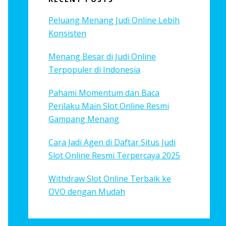
Peluang Menang Judi Online Lebih
Konsisten
Menang Besar di Judi Online
Terpopuler di Indonesia
Pahami Momentum dan Baca
Perilaku Main Slot Online Resmi
Gampang Menang
Cara Jadi Agen di Daftar Situs Judi
Slot Online Resmi Terpercaya 2025
Withdraw Slot Online Terbaik ke
OVO dengan Mudah