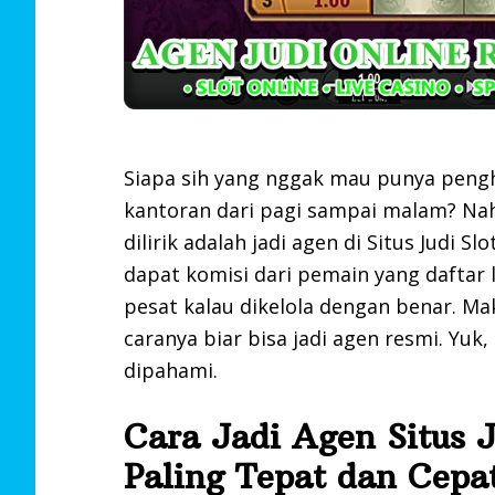
Siapa sih yang nggak mau punya pengh
kantoran dari pagi sampai malam? Nah
dilirik adalah jadi agen di Situs Judi 
dapat komisi dari pemain yang daftar 
pesat kalau dikelola dengan benar. M
caranya biar bisa jadi agen resmi. Yuk
dipahami.
Cara Jadi Agen Situs J
Paling Tepat dan Cepa