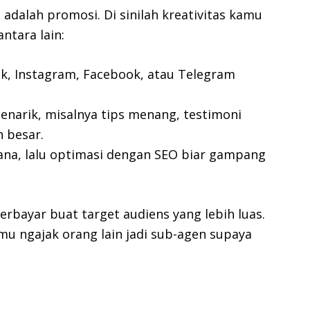
 adalah promosi. Di sinilah kreativitas kamu
antara lain:
k, Instagram, Facebook, atau Telegram
enarik, misalnya tips menang, testimoni
 besar.
ana, lalu optimasi dengan SEO biar gampang
berbayar buat target audiens yang lebih luas.
mu ngajak orang lain jadi sub-agen supaya