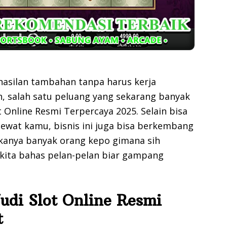
asilan tambahan tanpa harus kerja
, salah satu peluang yang sekarang banyak
Slot Online Resmi Terpercaya 2025.
Selain bisa
lewat kamu, bisnis ini juga bisa berkembang
akanya banyak orang kepo gimana sih
, kita bahas pelan-pelan biar gampang
udi Slot Online Resmi
t