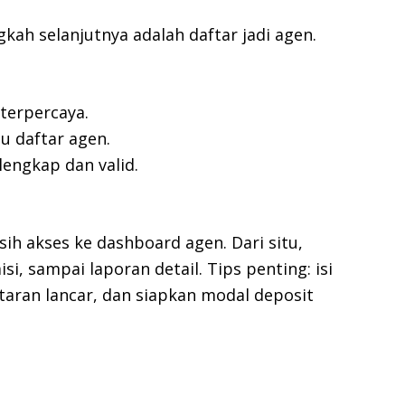
kah selanjutnya adalah daftar jadi agen.
 terpercaya.
u daftar agen.
 lengkap dan valid.
sih akses ke dashboard agen. Dari situ,
, sampai laporan detail. Tips penting: isi
taran lancar, dan siapkan modal deposit