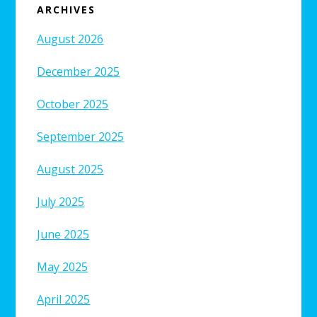
ARCHIVES
August 2026
December 2025
October 2025
September 2025
August 2025
July 2025
June 2025
May 2025
April 2025