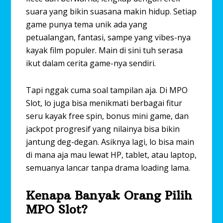
suara yang bikin suasana makin hidup. Setiap
game punya tema unik ada yang
petualangan, fantasi, sampe yang vibes-nya
kayak film populer. Main di sini tuh serasa
ikut dalam cerita game-nya sendiri.
Tapi nggak cuma soal tampilan aja. Di MPO
Slot, lo juga bisa menikmati berbagai fitur
seru kayak free spin, bonus mini game, dan
jackpot progresif yang nilainya bisa bikin
jantung deg-degan. Asiknya lagi, lo bisa main
di mana aja mau lewat HP, tablet, atau laptop,
semuanya lancar tanpa drama loading lama.
Kenapa Banyak Orang Pilih
MPO Slot?