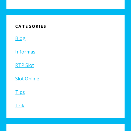
CATEGORIES
Blog
Informasi
RTP Slot
Slot Online
Tips
Trik