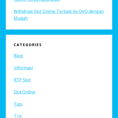
Withdraw Slot Online Terbaik ke OVO dengan
Mudah
CATEGORIES
Blog
Informasi
RTP Slot
Slot Online
Tips
Trik