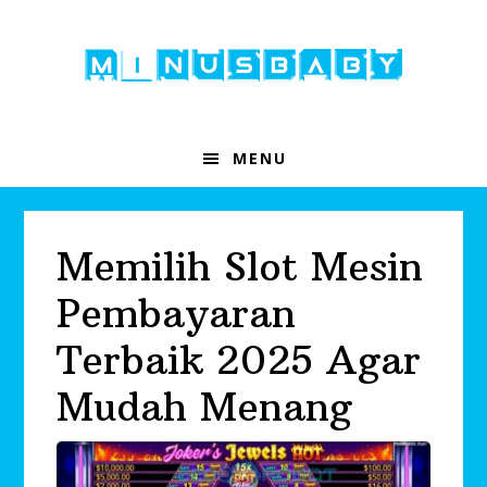
Skip
Skip
Skip
to
to
to
primary
main
primary
navigation
content
sidebar
MENU
Memilih Slot Mesin
Pembayaran
Terbaik 2025 Agar
Mudah Menang