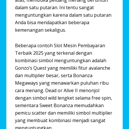
atas, membuka peluang menang beruntun
dalam satu putaran. Ini tentu sangat
menguntungkan karena dalam satu putaran
Anda bisa mendapatkan beberapa
kemenangan sekaligus.
Beberapa contoh Slot Mesin Pembayaran
Terbaik 2025 yang terkenal dengan
kombinasi simbol menguntungkan adalah
Gonzo’s Quest yang memiliki fitur avalanche
dan multiplier besar, serta Bonanza
Megaways yang menawarkan puluhan ribu
cara menang. Dead or Alive II menonjol
dengan simbol wild lengket selama free spin,
sementara Sweet Bonanza memudahkan
pemicu scatter dan memiliki simbol multiplier
yang membuat kombinasi menjadi sangat
menguntungkan.