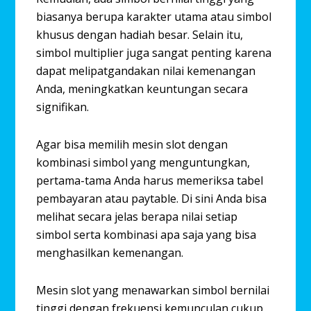
biasanya berupa karakter utama atau simbol
khusus dengan hadiah besar. Selain itu,
simbol multiplier juga sangat penting karena
dapat melipatgandakan nilai kemenangan
Anda, meningkatkan keuntungan secara
signifikan.
Agar bisa memilih mesin slot dengan
kombinasi simbol yang menguntungkan,
pertama-tama Anda harus memeriksa tabel
pembayaran atau paytable. Di sini Anda bisa
melihat secara jelas berapa nilai setiap
simbol serta kombinasi apa saja yang bisa
menghasilkan kemenangan.
Mesin slot yang menawarkan simbol bernilai
tinggi dengan frekuensi kemunculan cukup