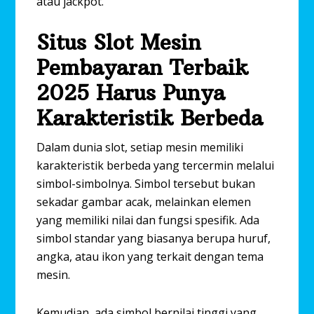
atau jackpot.
Situs Slot Mesin
Pembayaran Terbaik
2025 Harus Punya
Karakteristik Berbeda
Dalam dunia slot, setiap mesin memiliki
karakteristik berbeda yang tercermin melalui
simbol-simbolnya. Simbol tersebut bukan
sekadar gambar acak, melainkan elemen
yang memiliki nilai dan fungsi spesifik. Ada
simbol standar yang biasanya berupa huruf,
angka, atau ikon yang terkait dengan tema
mesin.
Kemudian, ada simbol bernilai tinggi yang