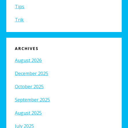
Tips
Trik
ARCHIVES
August 2026
December 2025
October 2025
September 2025
August 2025
July 2025