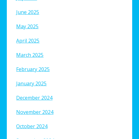
June 2025
May 2025
April 2025
March 2025
February 2025
January 2025
December 2024
November 2024
October 2024