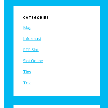
CATEGORIES
Blog
Informasi
RTP Slot
Slot Online
Tips
Trik