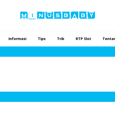
Informasi
Tips
Trik
RTP Slot
Tenta