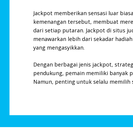
Jackpot memberikan sensasi luar biasa
kemenangan tersebut, membuat mereka
dari setiap putaran. Jackpot di situs j
menawarkan lebih dari sekadar hadiah
yang mengasyikkan.
Dengan berbagai jenis jackpot, strategi
pendukung, pemain memiliki banyak p
Namun, penting untuk selalu memilih 