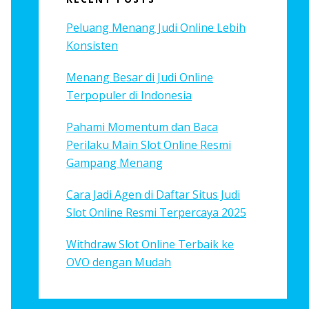
Peluang Menang Judi Online Lebih
Konsisten
Menang Besar di Judi Online
Terpopuler di Indonesia
Pahami Momentum dan Baca
Perilaku Main Slot Online Resmi
Gampang Menang
Cara Jadi Agen di Daftar Situs Judi
Slot Online Resmi Terpercaya 2025
Withdraw Slot Online Terbaik ke
OVO dengan Mudah