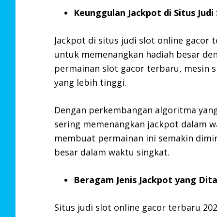
Keunggulan Jackpot di Situs Judi
Jackpot di situs judi slot online gac
untuk memenangkan hadiah besar denga
permainan slot gacor terbaru, mesin 
yang lebih tinggi.
Dengan perkembangan algoritma yang 
sering memenangkan jackpot dalam wak
membuat permainan ini semakin dimin
besar dalam waktu singkat.
Beragam Jenis Jackpot yang Dit
Situs judi slot online gacor terbaru 2