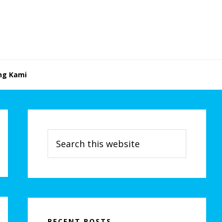
ng Kami
Primary
Sidebar
Search
this
website
RECENT POSTS