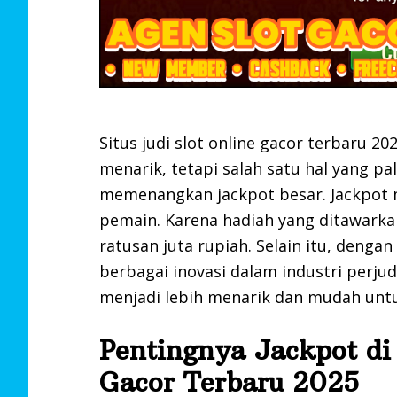
Situs judi slot online gacor terbaru
menarik, tetapi salah satu hal yang pa
memenangkan jackpot besar. Jackpot m
pemain. Karena hadiah yang ditawarka
ratusan juta rupiah. Selain itu, deng
berbagai inovasi dalam industri perjudia
menjadi lebih menarik dan mudah untu
Pentingnya Jackpot di 
Gacor Terbaru 2025