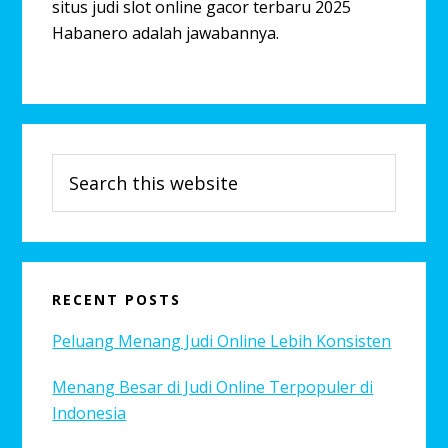
situs judi slot online gacor terbaru 2025
Habanero adalah jawabannya.
Primary
Search
Sidebar
this
website
RECENT POSTS
Peluang Menang Judi Online Lebih Konsisten
Menang Besar di Judi Online Terpopuler di
Indonesia