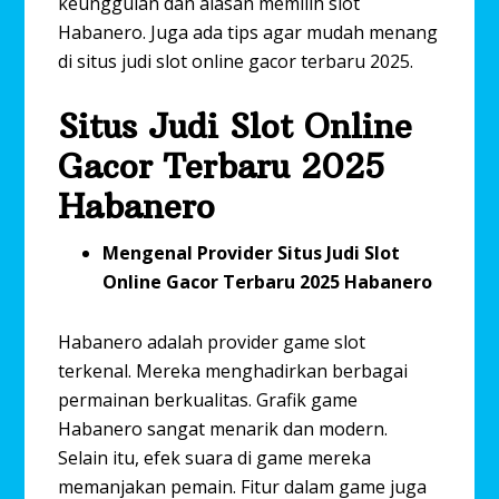
keunggulan dan alasan memilih slot
Habanero. Juga ada tips agar mudah menang
di situs judi slot online gacor terbaru 2025.
Situs Judi Slot Online
Gacor Terbaru 2025
Habanero
Mengenal Provider Situs Judi Slot
Online Gacor Terbaru 2025 Habanero
Habanero adalah provider game slot
terkenal. Mereka menghadirkan berbagai
permainan berkualitas. Grafik game
Habanero sangat menarik dan modern.
Selain itu, efek suara di game mereka
memanjakan pemain. Fitur dalam game juga