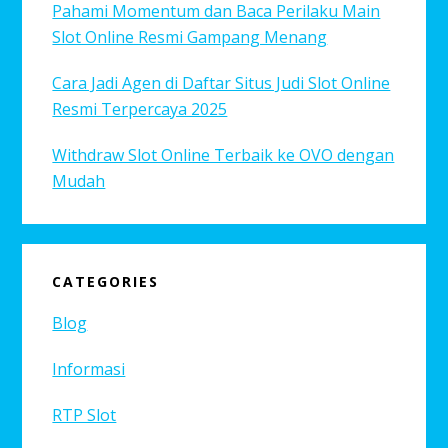
Pahami Momentum dan Baca Perilaku Main
Slot Online Resmi Gampang Menang
Cara Jadi Agen di Daftar Situs Judi Slot Online
Resmi Terpercaya 2025
Withdraw Slot Online Terbaik ke OVO dengan
Mudah
CATEGORIES
Blog
Informasi
RTP Slot