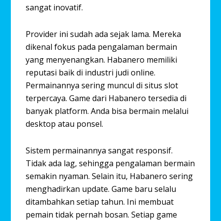
sangat inovatif.
Provider ini sudah ada sejak lama. Mereka
dikenal fokus pada pengalaman bermain
yang menyenangkan. Habanero memiliki
reputasi baik di industri judi online.
Permainannya sering muncul di situs slot
terpercaya. Game dari Habanero tersedia di
banyak platform. Anda bisa bermain melalui
desktop atau ponsel.
Sistem permainannya sangat responsif.
Tidak ada lag, sehingga pengalaman bermain
semakin nyaman. Selain itu, Habanero sering
menghadirkan update. Game baru selalu
ditambahkan setiap tahun. Ini membuat
pemain tidak pernah bosan. Setiap game