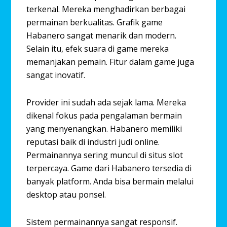
terkenal. Mereka menghadirkan berbagai
permainan berkualitas. Grafik game
Habanero sangat menarik dan modern.
Selain itu, efek suara di game mereka
memanjakan pemain. Fitur dalam game juga
sangat inovatif.
Provider ini sudah ada sejak lama. Mereka
dikenal fokus pada pengalaman bermain
yang menyenangkan. Habanero memiliki
reputasi baik di industri judi online.
Permainannya sering muncul di situs slot
terpercaya. Game dari Habanero tersedia di
banyak platform. Anda bisa bermain melalui
desktop atau ponsel.
Sistem permainannya sangat responsif.