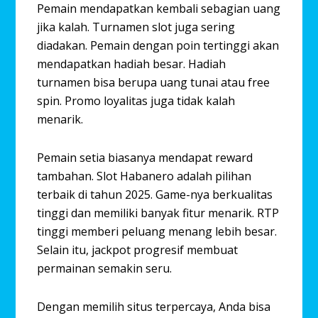
Pemain mendapatkan kembali sebagian uang
jika kalah. Turnamen slot juga sering
diadakan. Pemain dengan poin tertinggi akan
mendapatkan hadiah besar. Hadiah
turnamen bisa berupa uang tunai atau free
spin. Promo loyalitas juga tidak kalah
menarik.
Pemain setia biasanya mendapat reward
tambahan. Slot Habanero adalah pilihan
terbaik di tahun 2025. Game-nya berkualitas
tinggi dan memiliki banyak fitur menarik. RTP
tinggi memberi peluang menang lebih besar.
Selain itu, jackpot progresif membuat
permainan semakin seru.
Dengan memilih situs terpercaya, Anda bisa