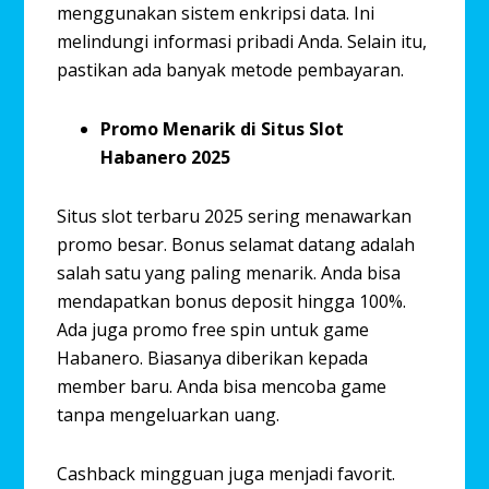
menggunakan sistem enkripsi data. Ini
melindungi informasi pribadi Anda. Selain itu,
pastikan ada banyak metode pembayaran.
Promo Menarik di Situs Slot
Habanero 2025
Situs slot terbaru 2025 sering menawarkan
promo besar. Bonus selamat datang adalah
salah satu yang paling menarik. Anda bisa
mendapatkan bonus deposit hingga 100%.
Ada juga promo free spin untuk game
Habanero. Biasanya diberikan kepada
member baru. Anda bisa mencoba game
tanpa mengeluarkan uang.
Cashback mingguan juga menjadi favorit.